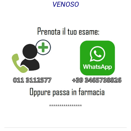
VENOSO
****************